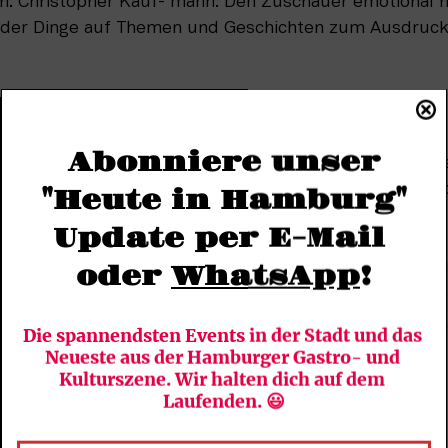
: Christopher Kauf- mann: Den Zuschauer emotional mi
der Dinge auf Themen und Geschichten zum Ausdruck zu
Abonniere unser
rojekt mitkonzipieren und inszenieren. Aus dramaturgi
t sicherlich eine der spannendsten Formen, Figuren un
"Heute in Hamburg"
Update per E-Mail 
oder 
WhatsApp
!
Die spannendsten Events in der Stadt und das 
Neueste aus der Hamburger Gastro- und 
Kulturszene. Wir halten dich auf dem 
Laufenden. 😃