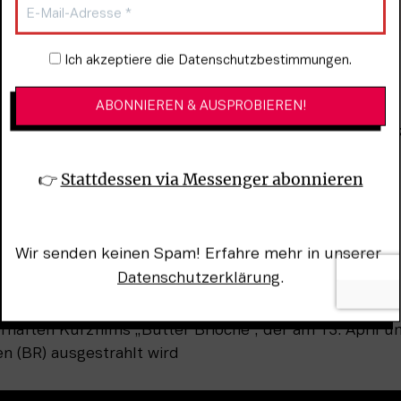
Newsletter-Anmeldung
Ich akzeptiere die Datenschutzbestimmungen.
r Coen-Brüder und „Forrest Gump“ von Robert Zemeck
👉 
Stattdessen via Messenger abonnieren
ade
ioche“ (links), Hamburg Meda School (links)
Wir senden keinen Spam! Erfahre mehr in unserer 
Datenschutzerklärung
.
haften Kurzfilms „Butter Brioche“, der am 13. April um
n (BR) ausgestrahlt wird