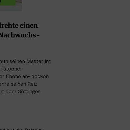
ehte einen 
n Nachwuchs-
nun seinen Master im 
istopher 
er Ebene an- docken 
nre seinen Reiz 
f dem Göttinger 