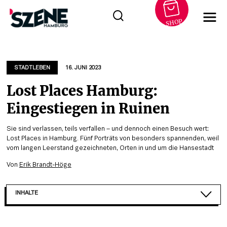
SHOP
Zum
Inhalt
springen
STADTLEBEN
16. JUNI 2023
Lost Places Hamburg:
Eingestiegen in Ruinen
Sie sind verlassen, teils verfallen – und dennoch einen Besuch wert:
Lost Places in Hamburg. Fünf Porträts von besonders spannenden, weil
vom langen Leerstand gezeichneten, Orten in und um die Hansestadt
Von
Erik Brandt-Höge
INHALTE
TIEFBUNKER STEINTORWALL