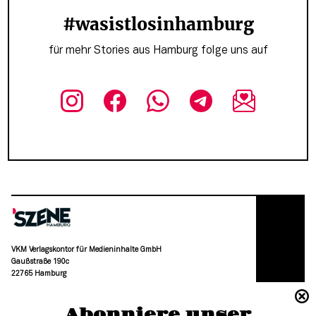
#wasistlosinhamburg
für mehr Stories aus Hamburg folge uns auf
VKM Verlagskontor für Medieninhalte GmbH
Gaußstraße 190c
22765 Hamburg
(040) 36 88 110 –0
Abonniere unser
moc.grubmah-enezs@ofni