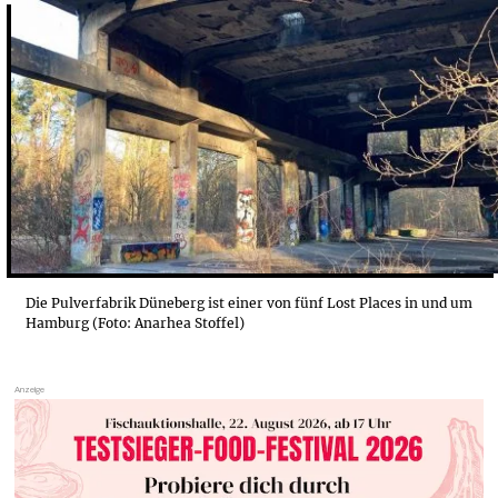
GUMMIFABRIK HARBURG
SCHILLEROPER: VERLASSENER ORT IN HAMBURG
MAUSOLEUM BARON VON SCHRÖDER/ KRETSCHMER
PULVERFABRIK DÜNEBERG: LOST PLACE IN HAMBU...
ÜBERSICHT: FÜNF LOST PLACES IN HAMBURG
Die Pulverfabrik Düneberg ist einer von fünf Lost Places in und um
Hamburg (Foto: Anarhea Stoffel)