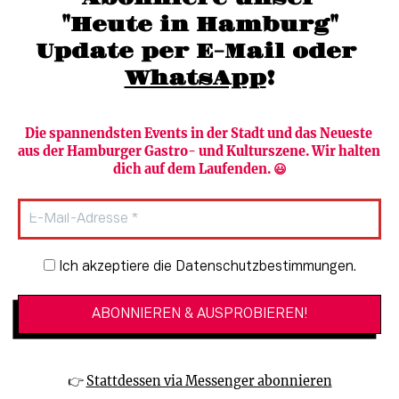
"Heute in Hamburg"
Update per E-Mail oder 
WhatsApp
!
Die spannendsten Events in der Stadt und das Neueste 
aus der Hamburger Gastro- und Kulturszene. Wir halten 
Newsletter abonnieren
Verlag
dich auf dem Laufenden. 😃
Heute in Hamburg
Team
HAMBURG PUR
Autorinnen & Autoren
Stadtleben
SZENE Shop & Abo
Newsletter-Anmeldung
Ich akzeptiere die Datenschutzbestimmungen.
Jobs bei der SZENE und dem Genuss-
Kultur
Guide
Essen + Trinken
Mediadaten & Kontakt
Verlosungen
Datenschutzeinstellungen
👉 
Stattdessen via Messenger abonnieren
🔗 Kinoprogramm
Datenschutzbestimmungen