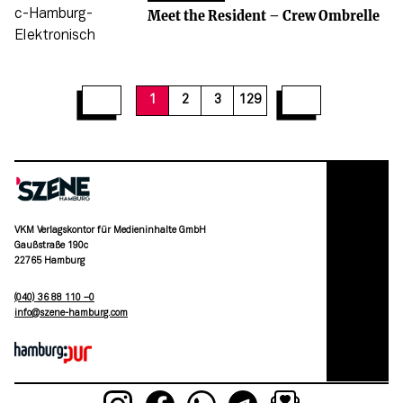
Meet the Resident – Crew Ombrelle
12
13
14
15
16
17
18
19
20
1
2
3
129
VKM Verlagskontor für Medieninhalte GmbH
Gaußstraße 190c
22765 Hamburg
(040) 36 88 110 –0
moc.grubmah-enezs@ofni