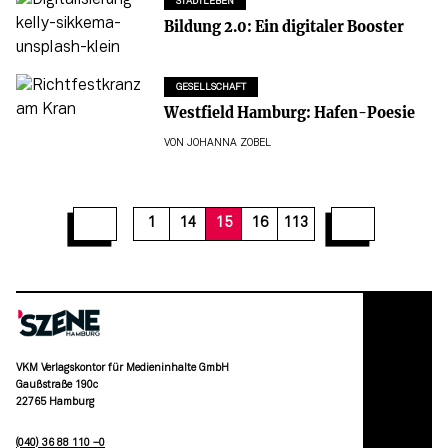
STADTLEBEN
Bildung 2.0: Ein digitaler Booster
GESELLSCHAFT
Westfield Hamburg: Hafen-Poesie
VON
JOHANNA ZOBEL
21
22
23
24
25
26
27
28
29
1
14
15
16
113
VKM Verlagskontor für Medieninhalte GmbH
Gaußstraße 190c
22765 Hamburg
(040) 36 88 110 –0