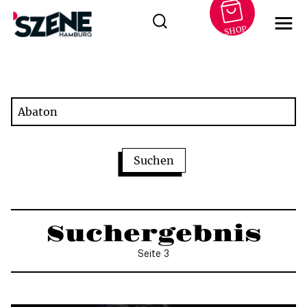
SHOP
Zum
Inhalt
springen
Suchergebnis
Seite 3