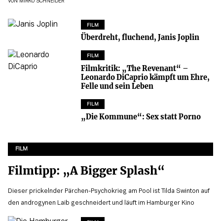
VON
MIRKO SCHNEIDER
FILM
Überdreht, fluchend, Janis Joplin
FILM
Filmkritik: „The Revenant“ –
Leonardo DiCaprio kämpft um Ehre,
Felle und sein Leben
FILM
„Die Kommune“: Sex statt Porno
FILM
Filmtipp: „A Bigger Splash“
Dieser prickelnder Pärchen-Psychokrieg am Pool ist Tilda Swinton auf
den androgynen Laib geschneidert und läuft im Hamburger Kino