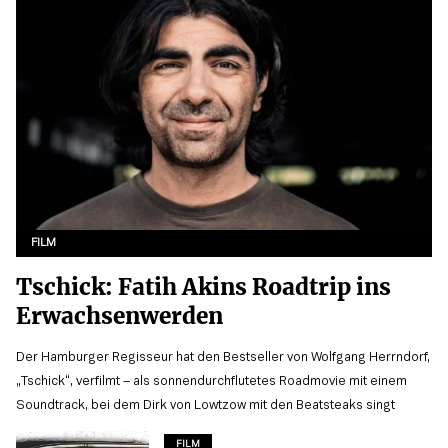
FILM
Tschick: Fatih Akins Roadtrip ins
Erwachsenwerden
Der Hamburger Regisseur hat den Bestseller von Wolfgang Herrndorf,
„Tschick“, verfilmt – als sonnendurchflutetes Roadmovie mit einem
Soundtrack, bei dem Dirk von Lowtzow mit den Beatsteaks singt
FILM