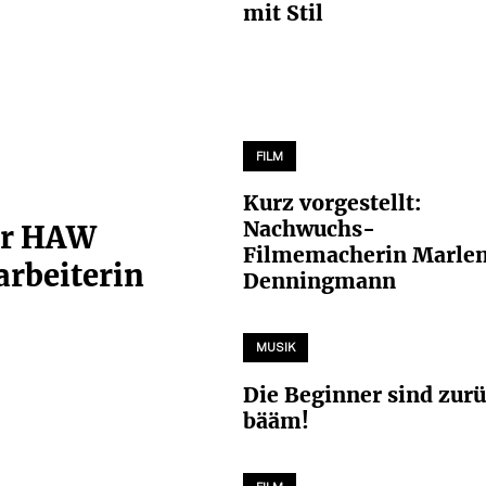
mit Stil
FILM
Kurz vorgestellt:
Nachwuchs-
er HAW
Filmemacherin Marle
rbeiterin
Denningmann
MUSIK
Die Beginner sind zurü
bääm!