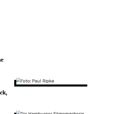
ne
ck,