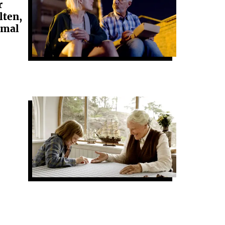
r
lten,
rmal