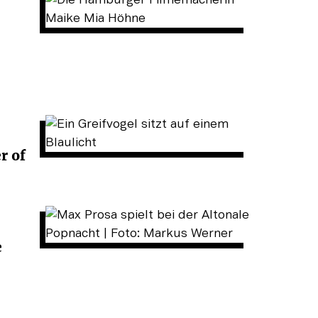
r of
e