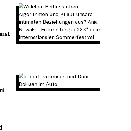
unst
rt
d