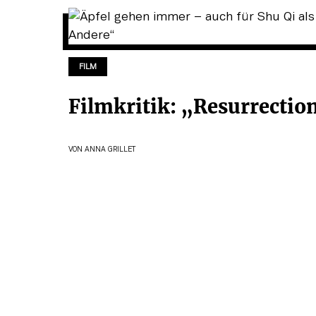
FILM
Filmkritik: „Resurrectio
VON
ANNA GRILLET