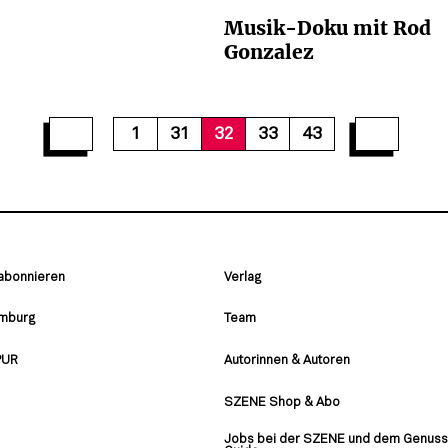
Musik-Doku mit Rod
Gonzalez
38
39
40
41
42
43
1
31
32
33
43
 abonnieren
Verlag
amburg
Team
PUR
Autorinnen & Autoren
SZENE Shop & Abo
Jobs bei der SZENE und dem Genuss