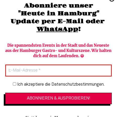
(040) 36 88 110 –0
Abonniere unser
moc.grubmah-enezs@ofni
"Heute in Hamburg"
Update per E-Mail oder 
WhatsApp
!
Die spannendsten Events in der Stadt und das Neueste 
aus der Hamburger Gastro- und Kulturszene. Wir halten 
Newsletter abonnieren
Verlag
dich auf dem Laufenden. 😃
Heute in Hamburg
Team
HAMBURG PUR
Autorinnen & Autoren
Stadtleben
SZENE Shop & Abo
Newsletter-Anmeldung
Ich akzeptiere die Datenschutzbestimmungen.
Jobs bei der SZENE und dem Genuss-
Kultur
Guide
Essen + Trinken
Mediadaten & Kontakt
Verlosungen
Datenschutzeinstellungen