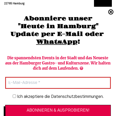
22765 Hamburg
(040) 36 88 110 –0
Abonniere unser
moc.grubmah-enezs@ofni
"Heute in Hamburg"
Update per E-Mail oder 
WhatsApp
!
Die spannendsten Events in der Stadt und das Neueste 
aus der Hamburger Gastro- und Kulturszene. Wir halten 
Newsletter abonnieren
Verlag
dich auf dem Laufenden. 😃
Heute in Hamburg
Team
HAMBURG PUR
Autorinnen & Autoren
Stadtleben
SZENE Shop & Abo
Newsletter-Anmeldung
Ich akzeptiere die Datenschutzbestimmungen.
Jobs bei der SZENE und dem Genuss-
Kultur
Guide
Essen + Trinken
Mediadaten & Kontakt