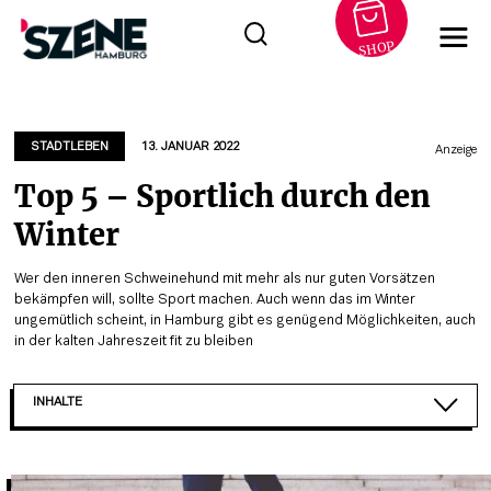
SHOP
Zum
Inhalt
springen
STADTLEBEN
13. JANUAR 2022
Anzeige
Top 5 – Sportlich durch den
Winter
Wer den inneren Schweinehund mit mehr als nur guten Vorsätzen
bekämpfen will, sollte Sport machen. Auch wenn das im Winter
ungemütlich scheint, in Hamburg gibt es genügend Möglichkeiten, auch
in der kalten Jahreszeit fit zu bleiben
INHALTE
HOLMES PLACE HAMBURGER MEILE
STORM BOOTCAMP