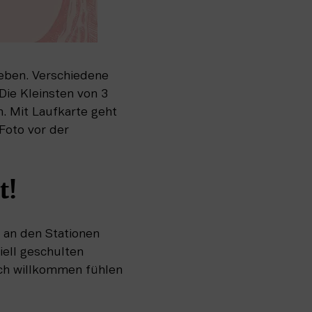
leben. Verschiedene 
ie Kleinsten von 3 
. Mit Laufkarte geht 
Foto vor der 
t!
an den Stationen 
ell geschulten 
ch willkommen fühlen 