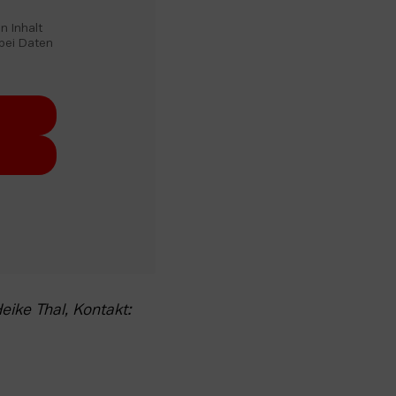
 Inhalt 
bei Daten 
Du hast Lust, dabei zu sein? Dann melde Dich bitte bis zum 31. Juli 2026 bei Heike Thal, Kontakt: 