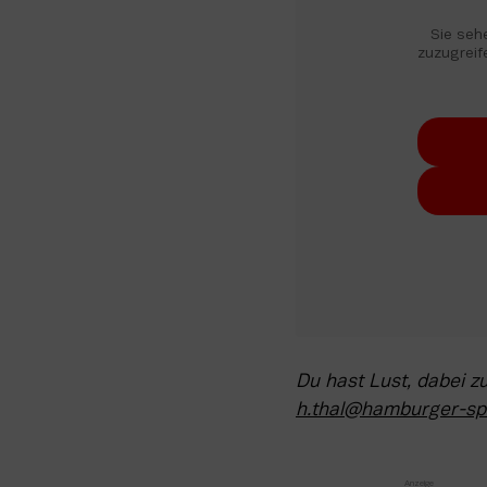
Sie sehe
zuzugreife
h.thal@hamburger-sp