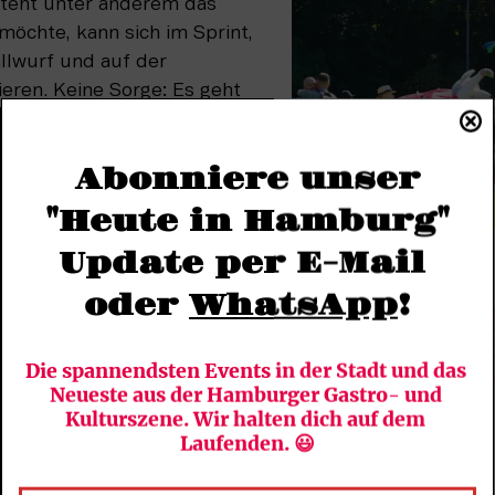
eht unter anderem das 
öchte, kann sich im Sprint, 
llwurf und auf der 
eren. Keine Sorge: Es geht 
lympiareif über die Bahn zu 
 Mitmachen, Ausprobieren und 
Abonniere unser
"Heute in Hamburg"
Update per E-Mail 
Manni die Maus macht es
Witters)
oder 
WhatsApp
!
Die spannendsten Events in der Stadt und das 
Neueste aus der Hamburger Gastro- und 
Kulturszene. Wir halten dich auf dem 
Laufenden. 😃