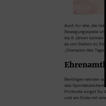
Auch für alle, die li
Bewegungsspiele und 
bis 6 Jahren können 
es von Station zu Sta
„Champion des Tages
Ehrenamtli
Benötigen werden au
des Sportabzeichens.
Prüfende sorgst Du d
und am Ende mit ein