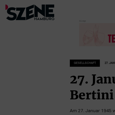
Zum
Inhalt
springen
GESELLSCHAFT
27. JA
27. Ja
Bertin
Am 27. Januar 1945 w