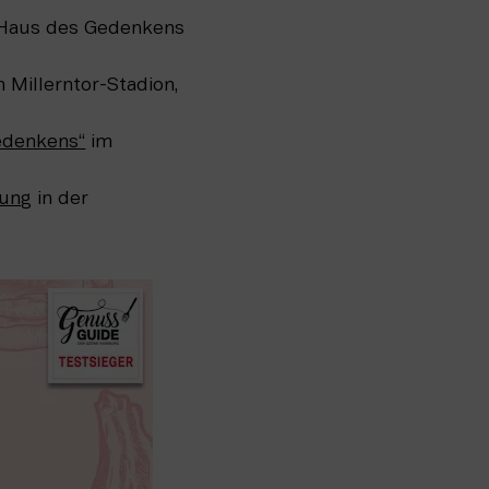
Haus des Gedenkens
 Millerntor-Stadion,
edenkens“
im
gung
in der