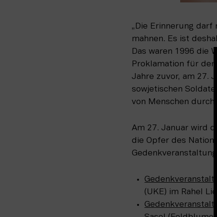
„Die Erinnerung darf
mahnen. Es ist deshal
Das waren 1996 die W
Proklamation für den
Jahre zuvor, am 27. 
sowjetischen Soldate
von Menschen durch d
Am 27. Januar wird d
die Opfer des Nation
Gedenkveranstaltunge
Gedenkveranstalt
(UKE) im Rahel Li
Gedenkveranstalt
Sasel (Feldblume