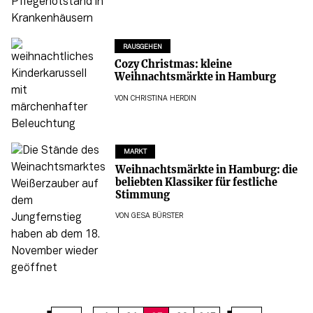
RAUSGEHEN
Cozy Christmas: kleine
Weihnachtsmärkte in Hamburg
VON
CHRISTINA HERDIN
MARKT
Weihnachtsmärkte in Hamburg: die
beliebten Klassiker für festliche
Stimmung
VON
GESA BÜRSTER
41
42
43
44
45
46
47
48
49