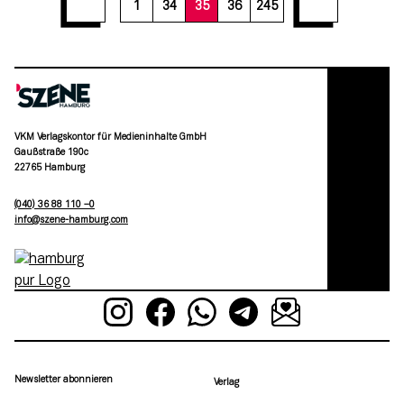
1
34
35
36
245
VKM Verlagskontor für Medieninhalte GmbH
Gaußstraße 190c
22765 Hamburg
(040) 36 88 110 –0
moc.grubmah-enezs@ofni
Newsletter abonnieren
Verlag