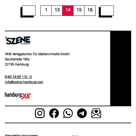
1
13
14
15
16
VKM Verlagskontor für Medieninhalte GmbH
Gaußstraße 190c
22765 Hamburg
(040) 36 88 110 –0
moc.grubmah-enezs@ofni