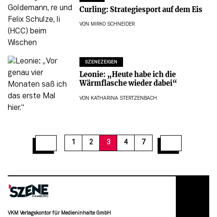
Curling: Strategiesport auf dem Eis
VON
MIRKO SCHNEIDER
SZENEZEIGEN
Leonie: „Heute habe ich die
Wärmflasche wieder dabei“
VON
KATHARINA STERTZENBACH
1
2
3
4
7
VKM Verlagskontor für Medieninhalte GmbH