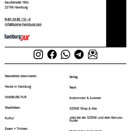
Gaußstraße 190c
22765 Hamburg
(040) 36 88 110 –0
moc.grubmah-enezs@ofni
Newsletter abonnieren
Verlag
Heute in Hamburg
Team
HAMBURG PUR
Autorinnen & Autoren
Stadtleben
SZENE Shop & Abo
Jobs bei der SZENE und dem Genuss-
Kultur
Guide
Essen + Trinken