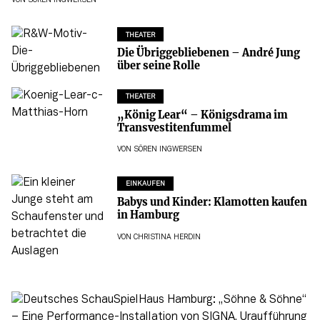
VON
SÖREN INGWERSEN
THEATER
Die Übriggebliebenen – André Jung
über seine Rolle
THEATER
„König Lear“ – Königsdrama im
Transvestitenfummel
VON
SÖREN INGWERSEN
EINKAUFEN
Babys und Kinder: Klamotten kaufen
in Hamburg
VON
CHRISTINA HERDIN