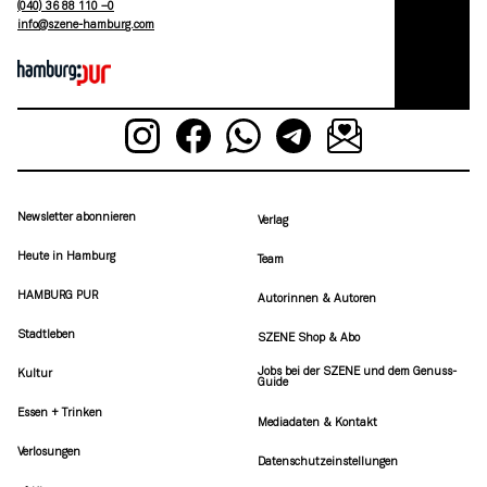
(040) 36 88 110 –0
moc.grubmah-enezs@ofni
Newsletter abonnieren
Verlag
Heute in Hamburg
Team
HAMBURG PUR
Autorinnen & Autoren
Stadtleben
SZENE Shop & Abo
Jobs bei der SZENE und dem Genuss-
Kultur
Guide
Essen + Trinken
Mediadaten & Kontakt
Verlosungen
Datenschutzeinstellungen