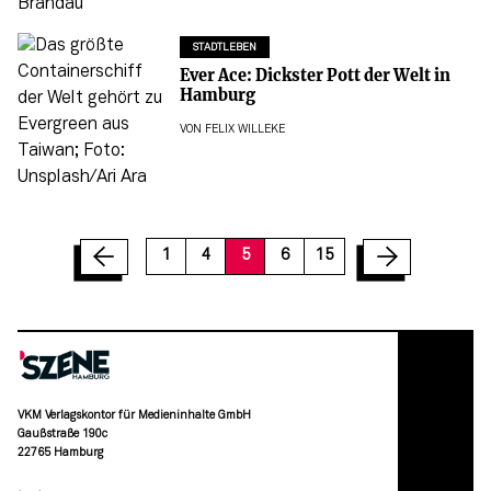
STADTLEBEN
Ever Ace: Dickster Pott der Welt in
Hamburg
VON
FELIX WILLEKE
12
13
14
15
1
4
5
6
15
VKM Verlagskontor für Medieninhalte GmbH
Gaußstraße 190c
22765 Hamburg