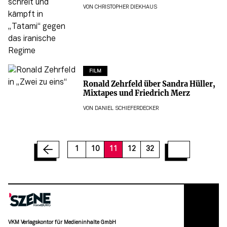
VON
CHRISTOPHER DIEKHAUS
FILM
Ronald Zehrfeld über Sandra Hüller,
Mixtapes und Friedrich Merz
VON
DANIEL SCHIEFERDECKER
17
18
19
20
21
22
23
24
25
1
10
11
12
32
VKM Verlagskontor für Medieninhalte GmbH