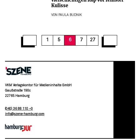
Kulisse
VON
PAULA BUDNIK
12
13
14
15
16
17
18
19
20
1
5
6
7
27
VKM Verlagskontor für Medieninhalte GmbH
Gaußstraße 190c
22765 Hamburg
(040) 36 88 110 –0
moc.grubmah-enezs@ofni