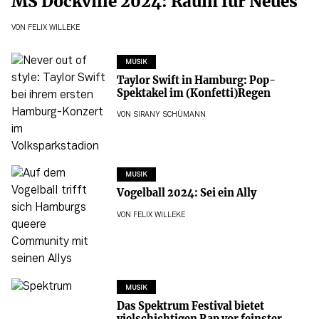
MS Dockville 2024: Raum für Neues
VON
FELIX WILLEKE
MUSIK
Taylor Swift in Hamburg: Pop-
Spektakel im (Konfetti)Regen
VON
SIRANY SCHÜMANN
MUSIK
Vogelball 2024: Sei ein Ally
VON
FELIX WILLEKE
MUSIK
Das Spektrum Festival bietet
vielschichtigen Rap vor feinster