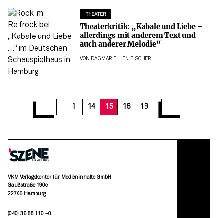
THEATER
Theaterkritik: „Kabale und Liebe –
allerdings mit anderem Text und
auch anderer Melodie“
VON
DAGMAR ELLEN FISCHER
1
14
15
16
18
VKM Verlagskontor für Medieninhalte GmbH
Gaußstraße 190c
22765 Hamburg
(040) 36 88 110 –0