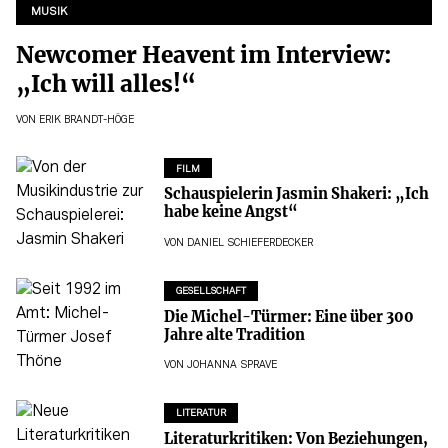
MUSIK
Newcomer Heavent im Interview:
„Ich will alles!“
VON
ERIK BRANDT-HÖGE
FILM
Schauspielerin Jasmin Shakeri: „Ich
habe keine Angst“
VON
DANIEL SCHIEFERDECKER
GESELLSCHAFT
Die Michel-Türmer: Eine über 300
Jahre alte Tradition
VON
JOHANNA SPRAVE
LITERATUR
Literaturkritiken: Von Beziehungen,