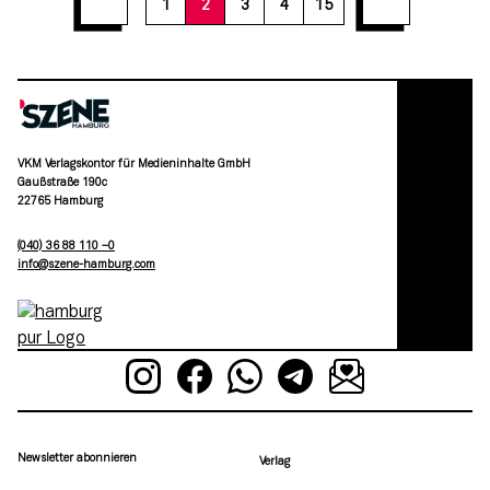
1
2
3
4
15
VKM Verlagskontor für Medieninhalte GmbH
Gaußstraße 190c
22765 Hamburg
(040) 36 88 110 –0
moc.grubmah-enezs@ofni
Newsletter abonnieren
Verlag