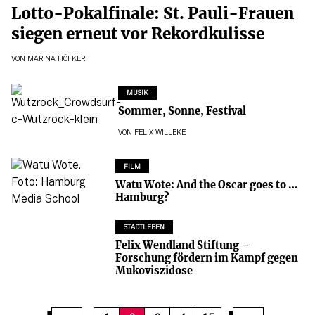
Lotto-Pokalfinale: St. Pauli-Frauen
siegen erneut vor Rekordkulisse
VON
MARINA HÖFKER
MUSIK
Sommer, Sonne, Festival
VON
FELIX WILLEKE
FILM
Watu Wote: And the Oscar goes to …
Hamburg?
STADTLEBEN
Felix Wendland Stiftung –
Forschung fördern im Kampf gegen
Mukoviszidose
12
13
14
15