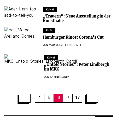
KUNST
„Trauern“: Neue Ausstellung in der
Kunsthalle
FILM
Hamburger Kinos: Corona’s Cut
VON
MARCO ARELLANO GOMES
KUNST
„Untold Stories“: Peter Lindbergh
im MKG
VON
SABINE DANEK
12
13
14
15
16
17
1
5
6
7
17