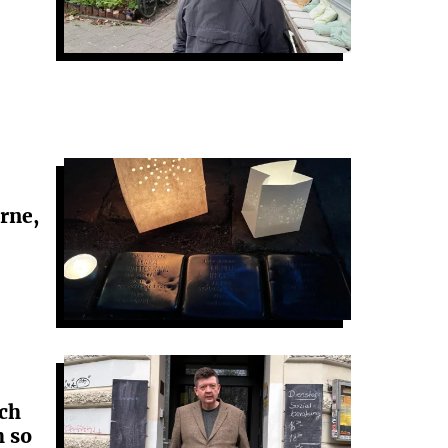
rne,
Ich
h so