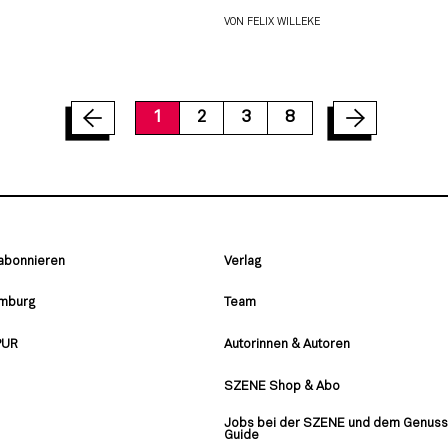
VON
FELIX WILLEKE
1
2
3
8
 abonnieren
Verlag
amburg
Team
PUR
Autorinnen & Autoren
SZENE Shop & Abo
Jobs bei der SZENE und dem Genuss
Guide