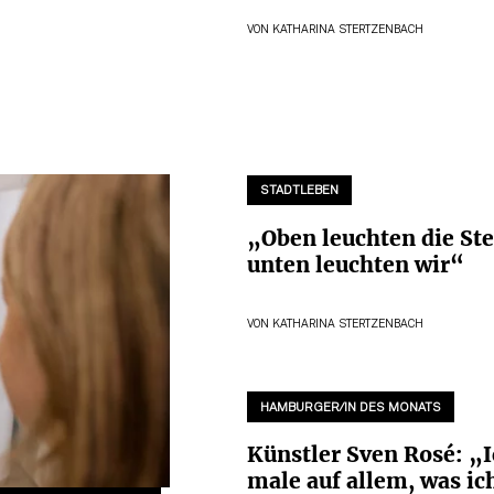
VON
KATHARINA STERTZENBACH
STADTLEBEN
„Oben leuchten die Ste
unten leuchten wir“
VON
KATHARINA STERTZENBACH
HAMBURGER/IN DES MONATS
Künstler Sven Rosé: „
male auf allem, was ic