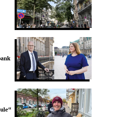
bank
eule“