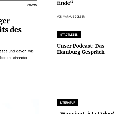
finde“
Anzeige
VON
MARKUS GÖLZER
ger
its des
STADTLEBEN
Unser Podcast: Das
Hamburg Gespräch
Haspa und davon, wie
eben miteinander
LITERATUR
„Wer singt, ist stärker