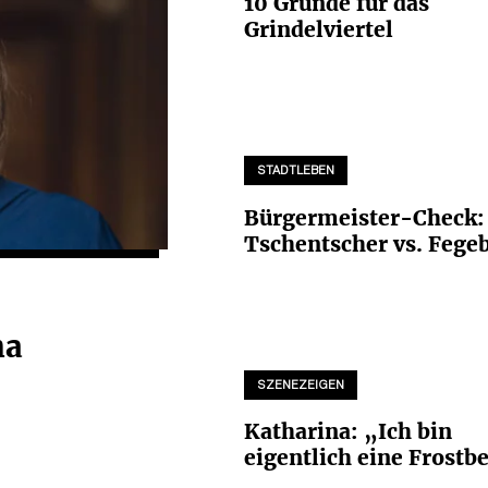
10 Gründe für das
Grindelviertel
STADTLEBEN
Bürgermeister-Check:
Tschentscher vs. Fege
na
SZENEZEIGEN
Katharina: „Ich bin
eigentlich eine Frostb