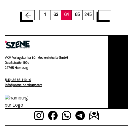
70
71
72
73
74
75
76
77
78
1
63
64
65
245
VKM Verlagskontor für Medieninhalte GmbH
Gaußstraße 190c
22765 Hamburg
(040) 36 88 110 –0
moc.grubmah-enezs@ofni