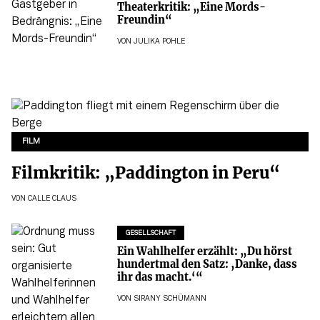
Theaterkritik: „Eine Mords-
Freundin“
VON
JULIKA POHLE
FILM
Filmkritik: „Paddington in Peru“
VON
CALLE CLAUS
GESELLSCHAFT
Ein Wahlhelfer erzählt: „Du hörst
hundertmal den Satz: ‚Danke, dass
ihr das macht.‘“
VON
SIRANY SCHÜMANN