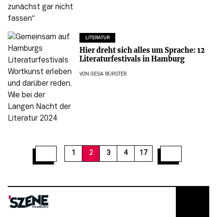
LITERATUR
Hier dreht sich alles um Sprache: 12
Literaturfestivals in Hamburg
VON
GESA BÜRSTER
12
13
14
15
16
17
1
2
3
4
17