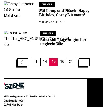
THEATER
Mit Pomp und Plüsch: Happy
Birthday, Corny Littmann!
VON
MARINA HÖFKER
THEATER
Faust: Jonglage origineller
Regieeinfälle
21
22
23
24
1
14
15
16
24
VKM Verlagskontor für Medieninhalte GmbH
Gaußstraße 190c
22765 Hamburg