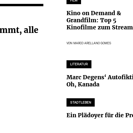
FILM
Kino on Demand &
Grandfilm: Top 5
Kinofilme zum Strea
ommt, alle
VON
MARCO ARELLANO GOMES
LITERATUR
Marc Degens‘ Autofikt
Oh, Kanada
STADTLEBEN
Ein Plädoyer für die Pr