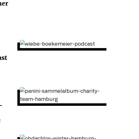
mer
ast
-
e