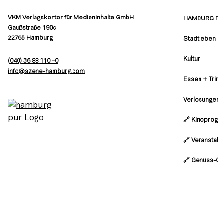
VKM Verlagskontor für Medieninhalte GmbH
HAMBURG 
Gaußstraße 190c
22765 Hamburg
Stadtleben
Kultur
(040) 36 88 110 –0
moc.grubmah-enezs@ofni
Essen + Tri
Verlosunge
🔗 Kinopro
🔗 Veransta
🔗 Genuss-