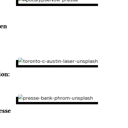
men
ion:
esse