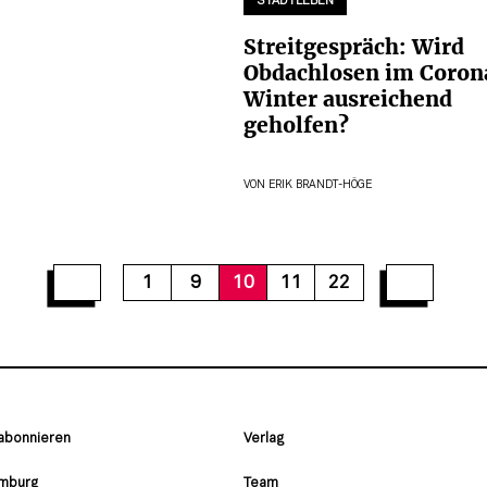
STADTLEBEN
Streitgespräch: Wird
Obdachlosen im Coron
Winter ausreichend
geholfen?
VON
ERIK BRANDT-HÖGE
16
17
18
19
20
21
22
1
9
10
11
22
 abonnieren
Verlag
amburg
Team