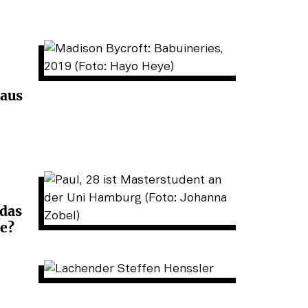
haus
 das
e?