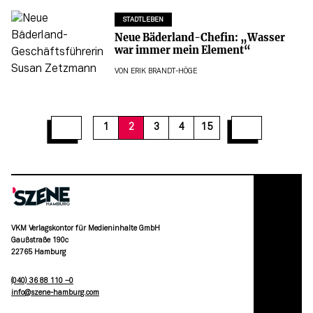
STADTLEBEN
Neue Bäderland-Chefin: „Wasser
war immer mein Element“
VON
ERIK BRANDT-HÖGE
12
13
14
15
1
2
3
4
15
VKM Verlagskontor für Medieninhalte GmbH
Gaußstraße 190c
22765 Hamburg
(040) 36 88 110 –0
moc.grubmah-enezs@ofni