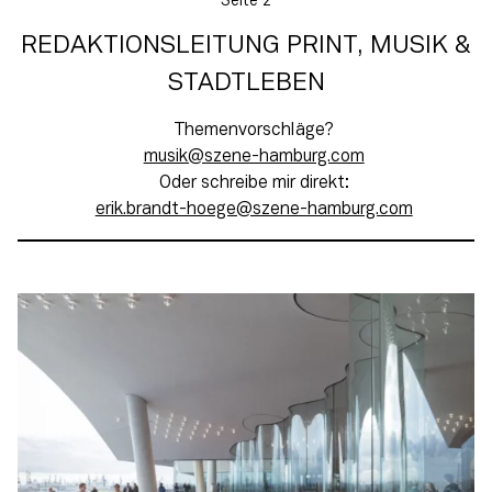
Seite 2
REDAKTIONSLEITUNG PRINT, MUSIK &
STADTLEBEN
Themenvorschläge?
moc.grubmah-enezs@kisum
Oder schreibe mir direkt:
moc.grubmah-enezs@egeoh-tdnarb.kire