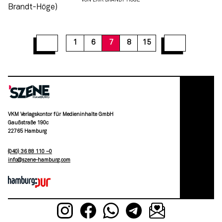
VON
ERIK BRANDT-HÖGE
13
14
15
1
6
7
8
15
VKM Verlagskontor für Medieninhalte GmbH
Gaußstraße 190c
22765 Hamburg
(040) 36 88 110 –0
moc.grubmah-enezs@ofni