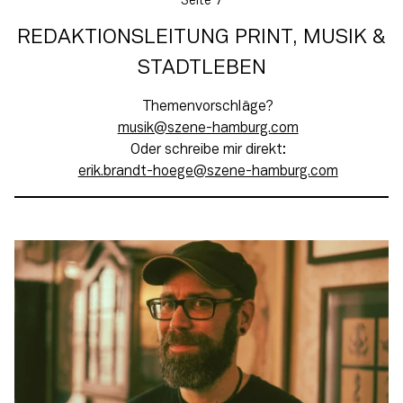
Seite 7
REDAKTIONSLEITUNG PRINT, MUSIK &
STADTLEBEN
Themenvorschläge?
moc.grubmah-enezs@kisum
Oder schreibe mir direkt:
moc.grubmah-enezs@egeoh-tdnarb.kire