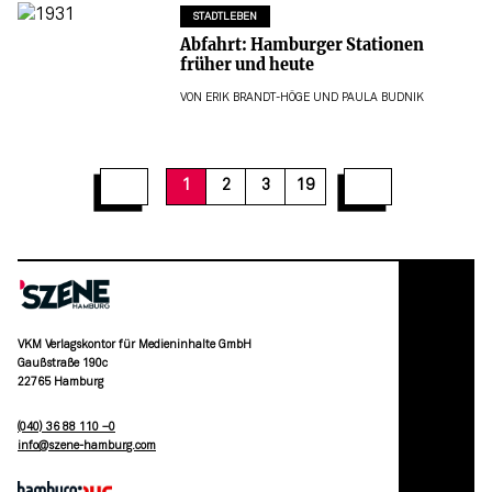
STADTLEBEN
Abfahrt: Hamburger Stationen
früher und heute
VON
ERIK BRANDT-HÖGE
UND
PAULA BUDNIK
12
13
14
15
16
17
18
19
1
2
3
19
VKM Verlagskontor für Medieninhalte GmbH
Gaußstraße 190c
22765 Hamburg
(040) 36 88 110 –0
moc.grubmah-enezs@ofni