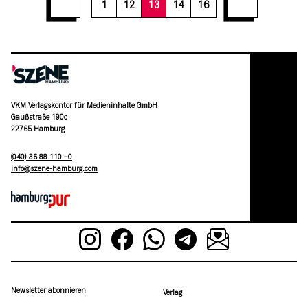
1
12
13
14
16
VKM Verlagskontor für Medieninhalte GmbH
Gaußstraße 190c
22765 Hamburg
(040) 36 88 110 –0
moc.grubmah-enezs@ofni
Newsletter abonnieren
Verlag