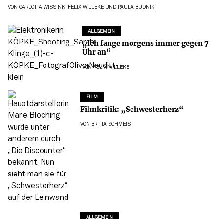
VON
CARLOTTA WISSINK
,
FELIX WILLEKE
UND
PAULA BUDNIK
ALLGEMEIN
„Ich fange morgens immer gegen 7
Uhr an“
VON
FELIX WILLEKE
FILM
Filmkritik: „Schwesterherz“
VON
BRITTA SCHMEIS
ALLGEMEIN