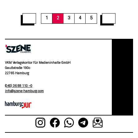
1
2
3
4
5
VKM Verlagskontor für Medieninhalte GmbH
Gaußstraße 190c
22765 Hamburg
(040) 36 88 110 –0
moc.grubmah-enezs@ofni