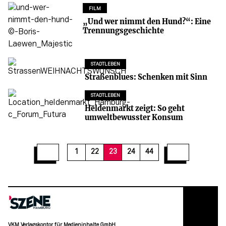
FILM
„Und wer nimmt den Hund?“: Eine
Trennungsgeschichte
STADTLEBEN
Straßenblues: Schenken mit Sinn
STADTLEBEN
Heldenmarkt zeigt: So geht
umweltbewusster Konsum
29
30
31
32
33
34
35
36
37
1
22
23
24
44
VKM Verlagskontor für Medieninhalte GmbH