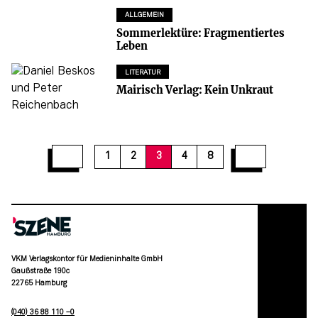
ALLGEMEIN
Sommerlektüre: Fragmentiertes
Leben
LITERATUR
Mairisch Verlag: Kein Unkraut
1
2
3
4
8
VKM Verlagskontor für Medieninhalte GmbH
Gaußstraße 190c
22765 Hamburg
(040) 36 88 110 –0