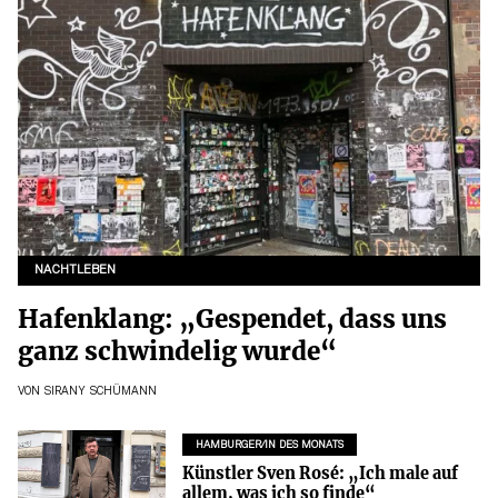
NACHTLEBEN
Hafenklang: „Gespendet, dass uns
ganz schwindelig wurde“
VON
SIRANY SCHÜMANN
HAMBURGER/IN DES MONATS
Künstler Sven Rosé: „Ich male auf
allem, was ich so finde“