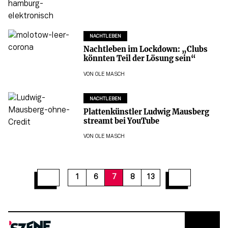
NACHTLEBEN
Nachtleben im Lockdown: „Clubs
könnten Teil der Lösung sein“
VON
OLE MASCH
NACHTLEBEN
Plattenkünstler Ludwig Mausberg
streamt bei YouTube
VON
OLE MASCH
1
6
7
8
13