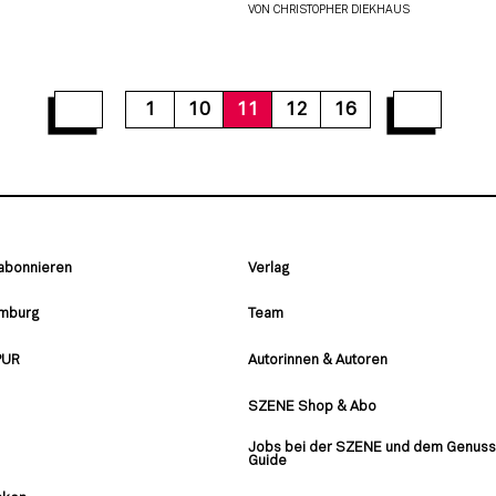
VON
CHRISTOPHER DIEKHAUS
1
10
11
12
16
 abonnieren
Verlag
amburg
Team
PUR
Autorinnen & Autoren
SZENE Shop & Abo
Jobs bei der SZENE und dem Genuss
Guide