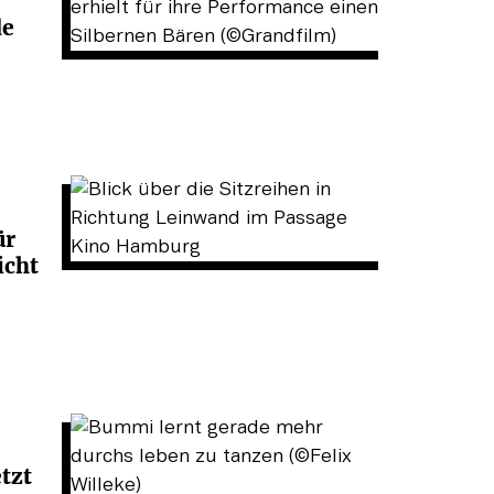
de
ür
icht
tzt