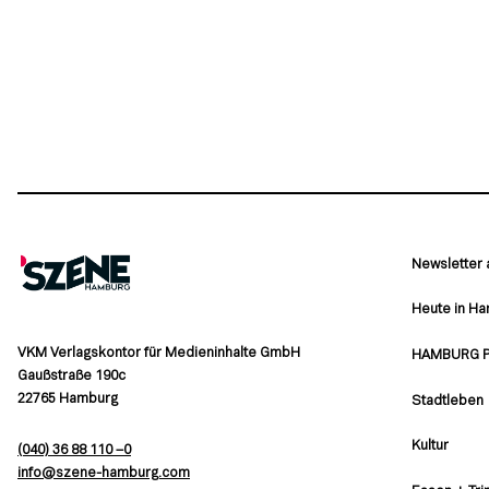
Newsletter
Heute in H
VKM Verlagskontor für Medieninhalte GmbH
HAMBURG 
Gaußstraße 190c
22765 Hamburg
Stadtleben
Kultur
(040) 36 88 110 –0
moc.grubmah-enezs@ofni