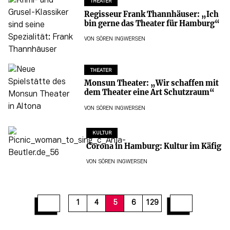
THEATER
Regisseur Frank Thannhäuser: „Ich
bin gerne das Theater für Hamburg“
VON
SÖREN INGWERSEN
THEATER
Monsun Theater: „Wir schaffen mit
dem Theater eine Art Schutzraum“
VON
SÖREN INGWERSEN
KULTUR
Corona in Hamburg: Kultur im Käfig
VON
SÖREN INGWERSEN
12
13
14
15
16
17
18
19
20
1
4
5
6
129