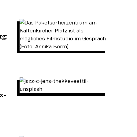
rg:
zz-