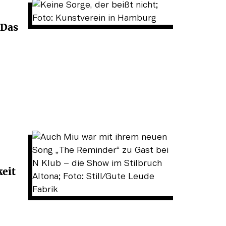
 Das
keit