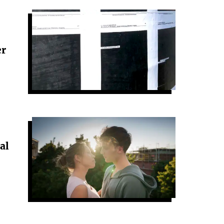
er
al