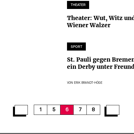
THEATER
Theater: Wut, Witz un
Wiener Walzer
SPORT
St. Pauli gegen Breme
ein Derby unter Freun
VON
ERIK BRANDT-HÖGE
1
5
6
7
8