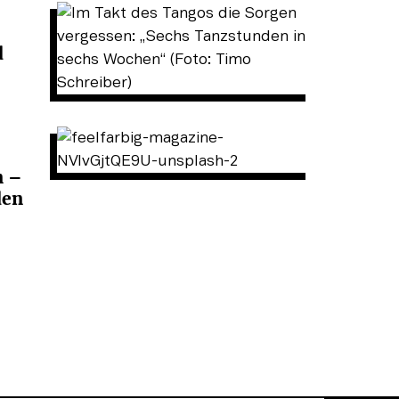
d
n –
den