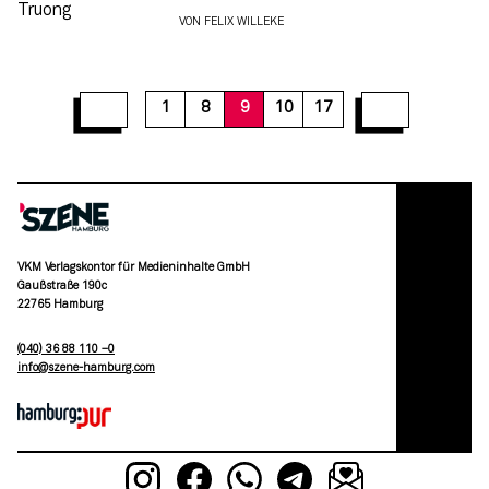
VON
FELIX WILLEKE
15
16
17
1
8
9
10
17
VKM Verlagskontor für Medieninhalte GmbH
Gaußstraße 190c
22765 Hamburg
(040) 36 88 110 –0
moc.grubmah-enezs@ofni