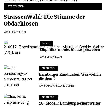
STADTLEBEN
StrassenWahl: Die Stimme der
Obdachlosen
VON
FELIX WILLEKE
MUSIK
Elbphilharmonie: Meute ganz oben
VON
FELIX WILLEKE
STADTLEBEN
Hamburger Kandidaten: Was wollen
die denn?
VON
MARCO ARELLANO GOMES
STADTLEBEN
2G-Modell: Hamburg lockert weiter