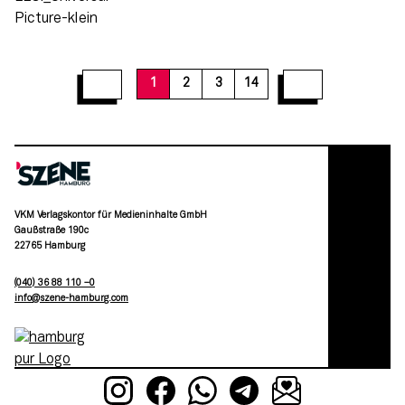
12
13
14
1
2
3
14
VKM Verlagskontor für Medieninhalte GmbH
Gaußstraße 190c
22765 Hamburg
(040) 36 88 110 –0
moc.grubmah-enezs@ofni