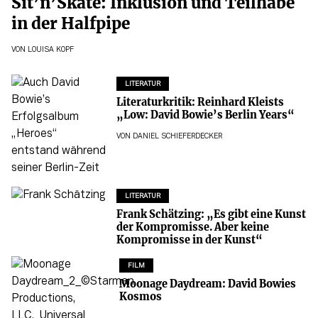
Sit’n’Skate: Inklusion und Teilhabe
in der Halfpipe
VON
LOUISA KOPF
LITERATUR
Literaturkritik: Reinhard Kleists
„Low: David Bowie’s Berlin Years“
VON
DANIEL SCHIEFERDECKER
LITERATUR
Frank Schätzing: „Es gibt eine Kunst
der Kompromisse. Aber keine
Kompromisse in der Kunst“
FILM
Moonage Daydream: David Bowies
Kosmos