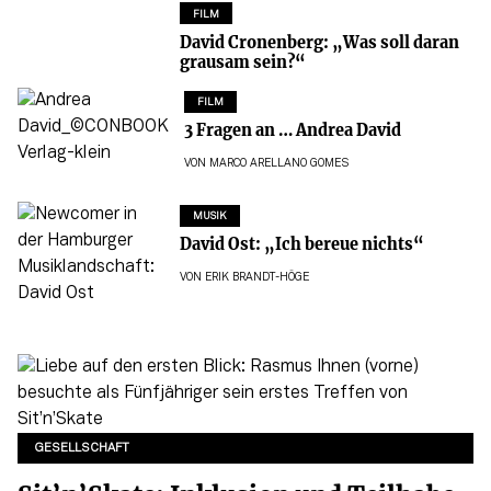
FILM
David Cronenberg: „Was soll daran
grausam sein?“
FILM
3 Fragen an … Andrea David
VON
MARCO ARELLANO GOMES
MUSIK
David Ost: „Ich bereue nichts“
VON
ERIK BRANDT-HÖGE
GESELLSCHAFT