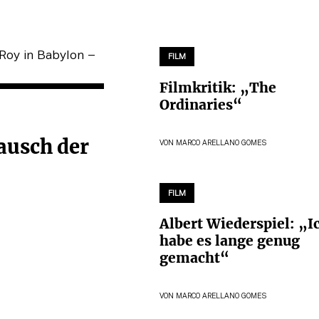
FILM
Filmkritik: „The
Ordinaries“
ausch der
VON
MARCO ARELLANO GOMES
FILM
Albert Wiederspiel: „I
habe es lange genug
gemacht“
VON
MARCO ARELLANO GOMES