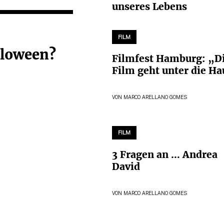
unseres Lebens
FILM
lloween?
Filmfest Hamburg: „D
Film geht unter die Ha
VON
MARCO ARELLANO GOMES
FILM
3 Fragen an … Andrea
David
VON
MARCO ARELLANO GOMES