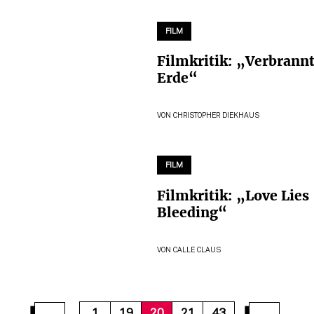
FILM
Filmkritik: „Verbrann
Erde“
VON
CHRISTOPHER DIEKHAUS
FILM
Filmkritik: „Love Lies
Bleeding“
VON
CALLE CLAUS
26
27
28
29
30
31
32
33
34
1
19
20
21
43