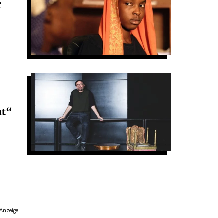
r
ht“
Anzeige