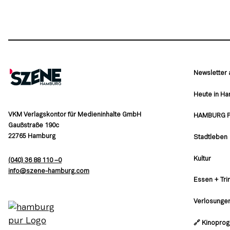
Newsletter
Heute in H
VKM Verlagskontor für Medieninhalte GmbH
HAMBURG 
Gaußstraße 190c
22765 Hamburg
Stadtleben
Kultur
(040) 36 88 110 –0
moc.grubmah-enezs@ofni
Essen + Tri
Verlosunge
🔗 Kinopro