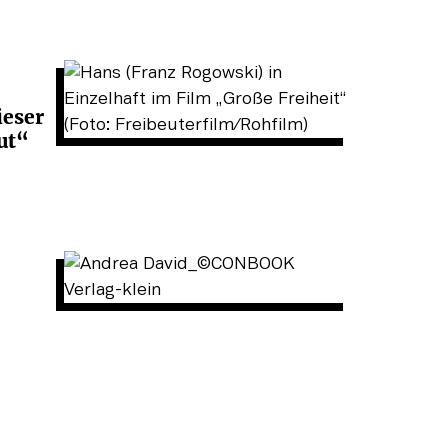
ieser
ut“