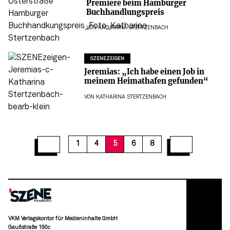
Premiere beim Hamburger
Buchhandlungspreis
VON
KATHARINA STERTZENBACH
SZENEZEIGEN
Jeremias: „Ich habe einen Job in
meinem Heimathafen gefunden“
VON
KATHARINA STERTZENBACH
1
4
5
6
8
VKM Verlagskontor für Medieninhalte GmbH
Gaußstraße 190c