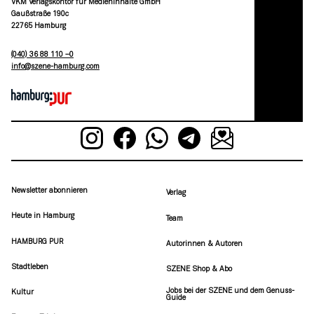
VKM Verlagskontor für Medieninhalte GmbH
Gaußstraße 190c
22765 Hamburg
(040) 36 88 110 –0
moc.grubmah-enezs@ofni
Newsletter abonnieren
Verlag
Heute in Hamburg
Team
HAMBURG PUR
Autorinnen & Autoren
Stadtleben
SZENE Shop & Abo
Jobs bei der SZENE und dem Genuss-
Kultur
Guide