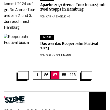
Apache 207: Arena-Tour in 2024 mit
zwei Stopps in Hamburg
VON
KARINA ENGELKING
MUSIK
Das war das Reeperbahn Festival
2023
VON
SIRANY SCHÜMANN
93
94
95
96
97
98
99
100
101
1
86
87
88
113