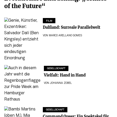
of the Future“
FILM
Dalíland: Surreale Parallelwelt
VON
MARCO ARELLANO GOMES
GESELLSCHAFT
Vielfalt: Hand in Hand
VON
JOHANNA ZOBEL
GESELLSCHAFT
Command Queer: Ein Spektakel für