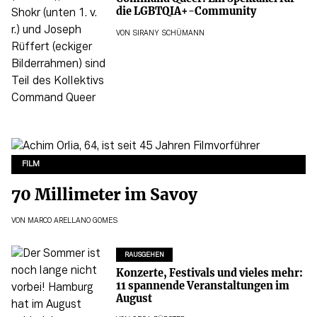
die LGBTQIA+-Community
VON
SIRANY SCHÜMANN
FILM
70 Millimeter im Savoy
VON
MARCO ARELLANO GOMES
RAUSGEHEN
Konzerte, Festivals und vieles mehr:
11 spannende Veranstaltungen im
August