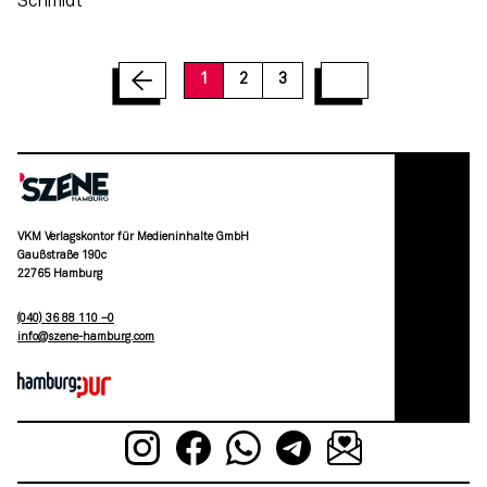
1
2
3
VKM Verlagskontor für Medieninhalte GmbH
Gaußstraße 190c
22765 Hamburg
(040) 36 88 110 –0
moc.grubmah-enezs@ofni