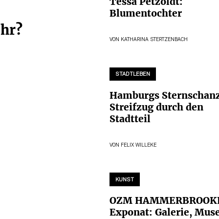
Tessa Petzoldt:
Blumentochter
ihr?
VON
KATHARINA STERTZENBACH
STADTLEBEN
Hamburgs Sternschanz
Streifzug durch den
Stadtteil
VON
FELIX WILLEKE
KUNST
OZM HAMMERBROOK
Exponat: Galerie, Mus