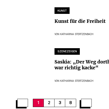
KUNST
Kunst für die Freiheit
VON
KATHARINA STERTZENBACH
SZENEZEIGEN
Saskia: „Der Weg dort
war richtig kacke“
VON
KATHARINA STERTZENBACH
1
2
3
8