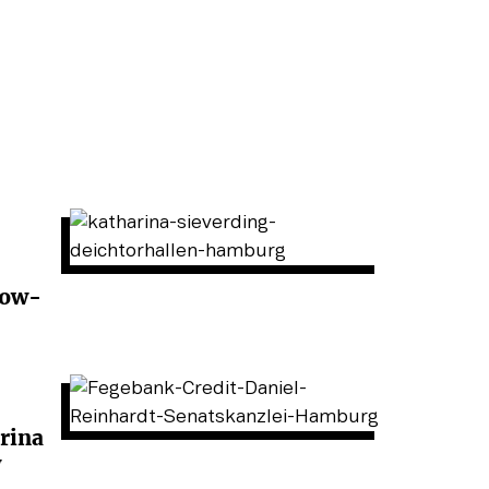
low-
rina
w