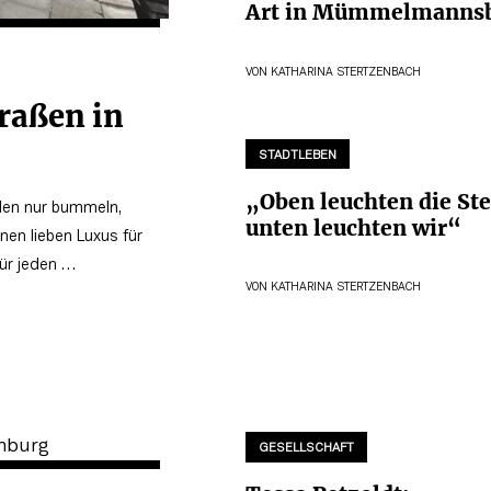
Art in Mümmelmanns
VON
KATHARINA STERTZENBACH
raßen in
STADTLEBEN
„Oben leuchten die Ste
llen nur bummeln,
unten leuchten wir“
inen lieben Luxus für
für jeden …
VON
KATHARINA STERTZENBACH
GESELLSCHAFT