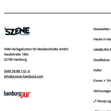
Newsletter
Heute in H
VKM Verlagskontor für Medieninhalte GmbH
HAMBURG 
Gaußstraße 190c
22765 Hamburg
Stadtleben
Kultur
(040) 36 88 110 –0
moc.grubmah-enezs@ofni
Essen + Tri
Verlosunge
🔗 Kinopro