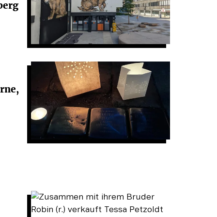
berg
rne,