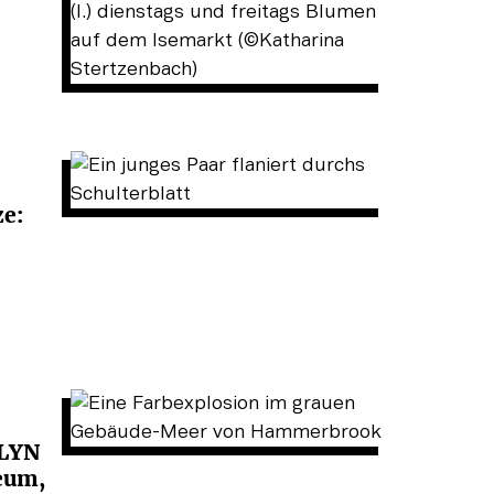
e:
LYN
eum,