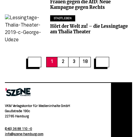
Frauen gegen die AfD: Neue
Kampagne gegen Rechts
STADTLEBEN
Hört der Welt zu! – die Lessingtage
am Thalia Theater
12
13
14
15
16
17
18
1
2
3
18
VKM Verlagskontor für Medieninhalte GmbH
Gaußstraße 190c
22765 Hamburg
(040) 36 88 110 –0
moc.grubmah-enezs@ofni