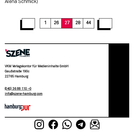
33
34
35
36
37
38
39
40
41
1
26
27
28
44
VKM Verlagskontor für Medieninhalte GmbH
Gaußstraße 190c
22765 Hamburg
(040) 36 88 110 –0
moc.grubmah-enezs@ofni