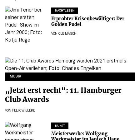
NACHTLEBEN
Erprobter Krisenbewältiger: Der
Golden Pudel
VON
OLE MASCH
MUSIK
„Jetzt erst recht“: 11. Hamburger
Club Awards
VON
FELIX WILLEKE
KUNST
Meisterwerke: Wolfgang
Werkmeister im Jenisch Haus