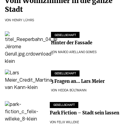
Vom Wohnzimmer in die ganze
Stadt
VON
HENRY LÜHRS
GESELLSCHAFT
Hinter der Fassade
VON
MARCO ARELLANO GOMES
GESELLSCHAFT
3 Fragen an… Lars Meier
VON
HEDDA BÜLTMANN
GESELLSCHAFT
Park Fiction – Stadt sein lassen
VON
FELIX WILLEKE