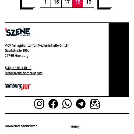
1
16
17
18
19
VKM Verlagskontor für Medieninhalte GmbH
Gaußstraße 190c
22765 Hamburg
(040) 36 88 110 –0
moc.grubmah-enezs@ofni
Newsletter abonnieren
Verlag