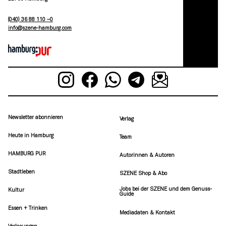
(040) 36 88 110 –0
moc.grubmah-enezs@ofni
Newsletter abonnieren
Verlag
Heute in Hamburg
Team
HAMBURG PUR
Autorinnen & Autoren
Stadtleben
SZENE Shop & Abo
Jobs bei der SZENE und dem Genuss-
Kultur
Guide
Essen + Trinken
Mediadaten & Kontakt