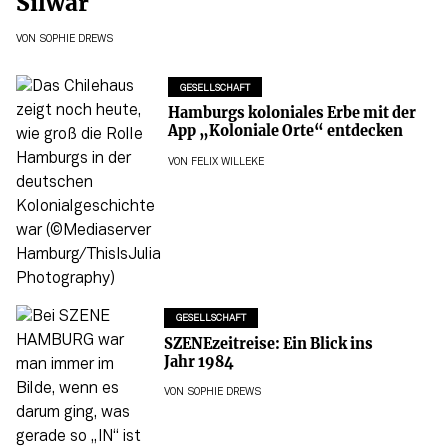
Silwar
VON
SOPHIE DREWS
GESELLSCHAFT
Hamburgs koloniales Erbe mit der
App „Koloniale Orte“ entdecken
VON
FELIX WILLEKE
GESELLSCHAFT
SZENEzeitreise: Ein Blick ins
Jahr 1984
VON
SOPHIE DREWS