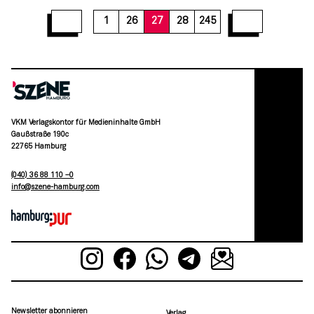
33
34
35
36
37
38
39
40
41
1
26
27
28
245
VKM Verlagskontor für Medieninhalte GmbH
Gaußstraße 190c
22765 Hamburg
(040) 36 88 110 –0
moc.grubmah-enezs@ofni
Newsletter abonnieren
Verlag