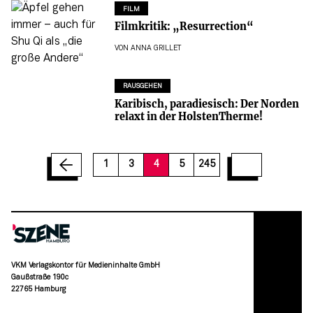
FILM
Filmkritik: „Resurrection“
VON
ANNA GRILLET
RAUSGEHEN
Karibisch, paradiesisch: Der Norden
relaxt in der HolstenTherme!
12
13
14
15
16
17
18
19
20
1
3
4
5
245
VKM Verlagskontor für Medieninhalte GmbH
Gaußstraße 190c
22765 Hamburg