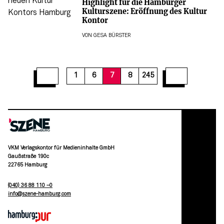
Highlight für die Hamburger
Kulturszene: Eröffnung des Kultur
Kontor
VON
GESA BÜRSTER
13
14
15
16
17
18
19
20
21
1
6
7
8
245
VKM Verlagskontor für Medieninhalte GmbH
Gaußstraße 190c
22765 Hamburg
(040) 36 88 110 –0
moc.grubmah-enezs@ofni